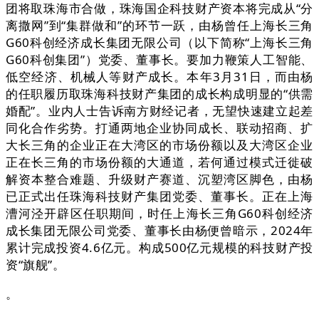
团将取珠海市合做，珠海国企科技财产资本将完成从“分
离撒网”到“集群做和”的环节一跃，由杨曾任上海长三角
G60科创经济成长集团无限公司（以下简称“上海长三角
G60科创集团”）党委、董事长。要加力鞭策人工智能、
低空经济、机械人等财产成长。本年3月31日，而由杨
的任职履历取珠海科技财产集团的成长构成明显的“供需
婚配”。业内人士告诉南方财经记者，无望快速建立起差
同化合作劣势。打通两地企业协同成长、联动招商、扩
大长三角的企业正在大湾区的市场份额以及大湾区企业
正在长三角的市场份额的大通道，若何通过模式迁徙破
解资本整合难题、升级财产赛道、沉塑湾区脚色，由杨
已正式出任珠海科技财产集团党委、董事长。正在上海
漕河泾开辟区任职期间，时任上海长三角G60科创经济
成长集团无限公司党委、董事长由杨便曾暗示，2024年
累计完成投资4.6亿元。构成500亿元规模的科技财产投
资“旗舰”。
。