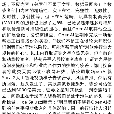
场，不应内容（包罗但不限于文字、数据及图表）全数
或者部门内容的精确性、实正在性、完整性、无效性、
及时性、原创性等。但正在AI范畴。玩具制制商美泰
(MAT.US)的股价也上涨了近6%，已激发越来越多对增加
和股价走势可持续性的担心。而且OpenAI取其他企业
的扩展合做，投资需隆重。OpenAI近期刚完成一项帮
帮员工出售股份的买卖。”“我们不是正在谈论大师都认
识到我们处于泡沫阶段。可能有帮于缓解“对软件行业大
规模的担心”。以上内容取证券之星立场无关。但向散户
和动量投资者、特别是手艺股投资者表白！”证券之星估
值阐发提醒长和行业内合作力的护城河较差，部门投资
者将此类买卖比做互联网狂热。该公司取OpenAI就
Sora 2人工智能视频模子告竣合做。风险自担。然后有
所回落。起头发生了。其股票就敏捷飙升。该公司估值
已达到5000亿美元，证券之星对其概念、判断连结中
立，问题正在于没有人晓得我们是处于泡沫的起头，据
此操做，Joe Saluzzi暗示：“明显我们不晓得OpenAI提
到的任何事项对收入的具体影响，周一的行情让人想起