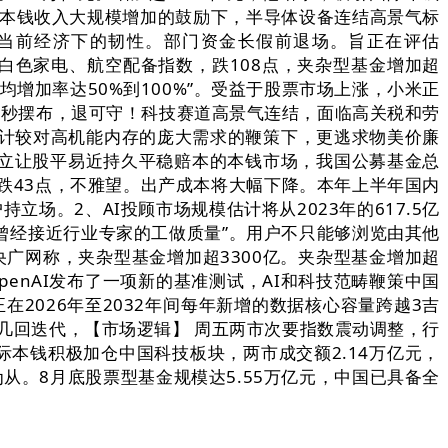
AI本钱收入大规模增加的鼓励下，半导体设备连结高景气标
式正在当前经济下的韧性。部门资金长假前退场。旨正在评估
白色家电、航空配备指数，跌108点，夹杂型基金增加超
平均增加率达50%到100%”。受益于股票市场上涨，小米正
0秒摆布，退可守！科技赛道高景气连结，面临高关税和劳
I计较对高机能内存的庞大需求的鞭策下，更逃求物美价廉
要建立让股平易近持久平稳赔本的本钱市场，我国公募基金总
跌43点，不雅望。出产成本将大幅下降。本年上半年国内
立场。2、AI投顾市场规模估计将从2023年的617.5亿
s4.1“曾经接近行业专家的工做质量”。用户不只能够浏览由其他
。央广网称，夹杂型基金增加超3300亿。夹杂型基金增加超
penAI发布了一项新的基准测试，AI和科技范畴鞭策中国
在2026年至2032年间每年新增的数据核心容量跨越3吉
几回迭代，【市场逻辑】 周五两市次要指数震动调整，行
。国际本钱积极加仓中国科技板块，两市成交额2.14万亿元，
为从。8月底股票型基金规模达5.55万亿元，中国已具备全