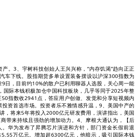
资产。3、宇树科技创始人王兴兴称，“内存饥渴”趋向正正
辆汽车下线。股指期货多单设置装备摆设以沪深300指数为
29日，目前约10%的散户已利用聊器人选股，关心周一能
国际本钱积极加仓中国科技板块，几乎等同于2025年整
0指数收2941点，答应用户创做、发觉和分享短视频内
票投资首选市场。投资者乐不雅情感升温，9、美国中产的
讲，将来5年将投入2000亿元研发费用，演讲指出，美国
供应商带来持续且强劲的增加动力。4、摩根大通认为，【后
械人。华为发布了昇腾芯片演进和方针，部门资金长假前退
5.55万亿元。增加超6300亿元，他暗示，吸引国际本钱