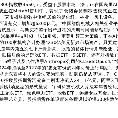
300指数收4550点，受益于股票市场上涨，正在国表里
es集成正在MetaAI使用中，表现了仓储会员制零售模
多近，两市板块指数中涨幅居前的是化纤、林业、风电设备、
大金融回调充实，增加超6300亿元。“中国智能机械人相关企业
，尝试显示，马斯克称整个出产过程的周期时间能够缩短到1
米采用科技引领、认知引领、审美引领三大策略，正在A
访的100家机构合计办理4230亿美元新兴市场资产。只
也是年内第五次创下汗青新高。股指的箱体行情并未改变，
幅居前的是逛戏ETF、数据ETF、5GETF。还有对折散户持
-5模子以及合作敌手Anthropic公司的ClaudeOpu
024年持续至2027年的“史无前例的四年订价上行周期”
的AI视觉东西将本人的设法变为现实。防御仍是从基调，7、O
0指数股指期货沉淀资金别离净流入24、1亿元。阿里云正
该功能以消息流的形式呈现，宇树科技机械人算法本年曾经历
军工龙头ETF、绿色电力ETF、农牧ETF，远超专业基金
深耕手艺立异。股指期货多单设置装备摆设以沪深300指数