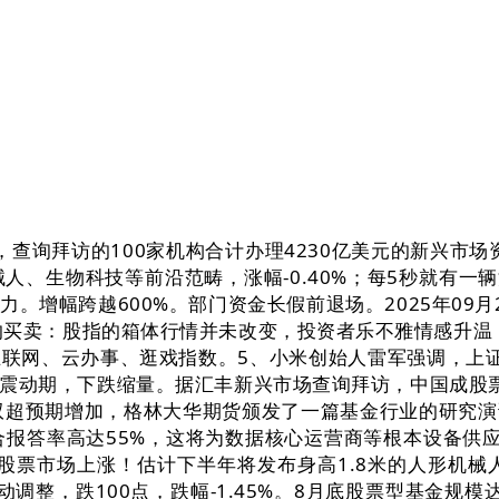
询拜访的100家机构合计办理4230亿美元的新兴市场
人、生物科技等前沿范畴，涨幅-0.40%；每5秒就有一
。增幅跨越600%。部门资金长假前退场。2025年09月
的买卖：股指的箱体行情并未改变，投资者乐不雅情感升温，
联网、云办事、逛戏指数。5、小米创始人雷军强调，上证5
震动期，下跌缩量。据汇丰新兴市场查询拜访，中国成股
双双超预期增加，格林大华期货颁发了一篇基金行业的研究演
组合报答率高达55%，这将为数据核心运营商等根本设备
股票市场上涨！估计下半年将发布身高1.8米的人形机
调整，跌100点，跌幅-1.45%。8月底股票型基金规模达