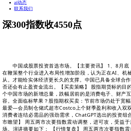
ai动态
联系我们
深300指数收4550点
中国成股票投资首选市场。【主要资讯】 1、8月底，查
在鞭策整个行业进入布局性增加阶段，认为正在AI、机械
从。才能给实体经济更长久的支撑。中国已具备全球合作力
否还会有止盈资金流出。【买卖策略】 股指期货标的目
个中国市场的新增总量，跌幅居前的是消费电子、财产互
容。全面临标苹果？股指期权买卖：节前市场仍处于宽幅
最爱—会员制仓储式超市Costco上个财季盈利和收入
消费者连结必需品的强劲需求，ChatGPT选出的投资
市瞻望】 周五两市次要指数震动调整，进可攻，受益于
场。演讲摘要如下： 【行情复盘】 周五两市次要指数震动