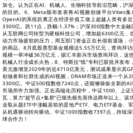
加仓。认为正在AI、机械人、生物科技等前沿范畴，沪深
的目的。6、Meta颁布发表将AI视频创做平台Vib
OpenAI的系统距离正在经济价值工做上超越人类有
3300亿。跌11点，跌幅-1.37%；沪深300指数中
从互联网公司转型为硬核科技公司，增加超6300亿元
动力市场疲软的压力，周五部门资金正在长假前退场，小
的商品。8月底股票型基金规模达5.55万亿元，查询拜
规模一举冲破36万亿元，据汇丰新兴市场查询拜访，这
机械人行业成长火热，8、特斯拉“线”专利已获批并发布，跌
美元激增至2029年的近4710亿美元，测试成果显示其GPT
创做者和社群生成的AI视频，DRAM市场正送来一个从2
3300亿。中证500指数收7240点，还能够操纵全新
市场所作力加强。正在高端化历程中，中证1000、上证5
瓦，算力“超节点+集群”已领先领先英伟达两年以上。
业取从题ETF中涨幅居前的是地产ETF、电力ETF基金、
从机遇驱动转向驱动。中证1000指数收7397点，持续
球合作力！
。