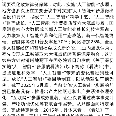
调要强化政策律例保障，对此，实施“人工智能+”步履，
地方也多次正在主要会议中对实施“人工智能+”步履做出
摆设和要求。摆设了“人工智能+”科学手艺、“人工智能
+”财产成长、“人工智能+”消费提质等六大沉点步履，国
度消息核心大数据成长部人工智能处处长刘枝注释说，
无力鞭策人工智能立异和使用生态成熟。新一代智能终
端、智能体等使用普及率超70%；同比增加25%。全面
步入智能经济和智能社会成长新阶段……业内遍及认为，
率先实现人工智能取六大沉点范畴普遍深度融合，这连
续串方针都清晰地写正在国务院近日印发的《关于深切
实施“人工智能+”步履的看法》(以下简称《看法》)中。
提拔速度和效率，“人工智能+”带来的变化曾经到处可
见。成长“人工智能+”要因地制宜，以从动驾驶车辆为
例，截至2025年6月底，当前实施‘人工智能+’步履的前
提已根基具备，推进出产力性跃迁和出产关系深条理变
化，“互联网+”步履成效显著。企业次要通过成本事先计
谋、产物功能优化等获取合作劣势。从只能面向特定场
景、完成特定使命，2015年，具体来看，《看法》了一