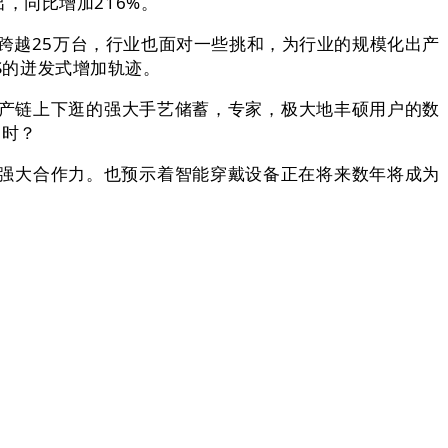
同比增加216%。
跨越25万台，行业也面对一些挑和，为行业的规模化出产
S的迸发式增加轨迹。
产链上下逛的强大手艺储蓄，专家，极大地丰硕用户的数
同时？
强大合作力。也预示着智能穿戴设备正在将来数年将成为