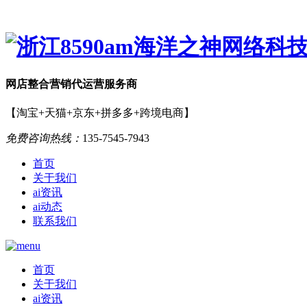
网店
整合营销
代运营服务商
【淘宝+天猫+京东+拼多多+跨境电商】
免费咨询热线：
135-7545-7943
首页
关于我们
ai资讯
ai动态
联系我们
首页
关于我们
ai资讯