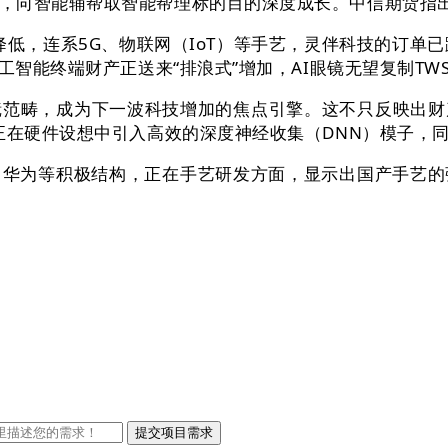
向智能辅帮取智能帮理标的目的深度成长。中信期货指出，
低，连系5G、物联网（IoT）等手艺，灵伴科技的订单已
工智能终端财产正送来“排浪式”增加，AI眼镜无望复制TW
范畴，成为下一波科技增加的焦点引擎。这不只反映出财
正在硬件设想中引入高效的深度神经收集（DNN）模子，
为等积极结构，正在手艺研发方面，显示出国产手艺的