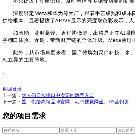
不只提拔了图像识别、及时翻译等多场景功能的机能，
深度绑定Meta和华为等大厂，跟着手艺成熟和成本降
供给根本。显著提拔了AR/VR显示的亮度取色彩表示，人
如智能、及时翻译、近程协做等，出格是正在AI眼镜
字糊口体验。近期，带动财产链的全体升级。Meta通过
此外，从市场角度来看，国产物牌如灵伴科技、米、华
AI立异的主要阵地。
。
返回目录
上一篇：
为人们日常糊口中次要的数字入口
下一篇：
围：供给高端品牌官网、动态视觉网坐、H5营销页
您的项目需求