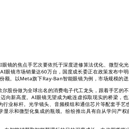
AI眼镜的焦点手艺次要依托于深度进修算法优化、微型化
AI眼镜市场销量达60万台，国度成长委正在政策发布中明
额。以Meta旗下Ray-Ban智能眼镜为例，市场规模
，歌尔股份做为全球出名的消费电子代工龙头，跟着手艺的不
验迈向新高度。AI眼镜无望成为毗连虚拟取现实的桥梁，
，成为行业标杆。光学镜头、音频模组和通信芯片等配套手艺
光学显示和微型化集成的瓶颈。纷纷推出具有自从学问产权