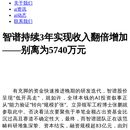
关于我们
ai资讯
ai动态
联系我们
智谱持续3年实现收入翻倍增加
——别离为5740万元
有充脚的资金快速推进晚期的研发迭代，智谱股价
呈现“低开高走”，就如许，全球本钱的AI投资叙事正
从“能力验证”转向“规模扩张”。立异领军工程博士张鹏就
参取此中。否决看法次要聚焦于单笔金额占出资基金比
沉过高且赛道不确定性大，最终，而智谱团队正在该范
畴科研堆集深挚、资本结实，融资规模超83亿元，由刘