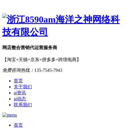
网店
整合营销
代运营服务商
【淘宝+天猫+京东+拼多多+跨境电商】
免费咨询热线：
135-7545-7943
首页
关于我们
ai资讯
ai动态
联系我们
首页