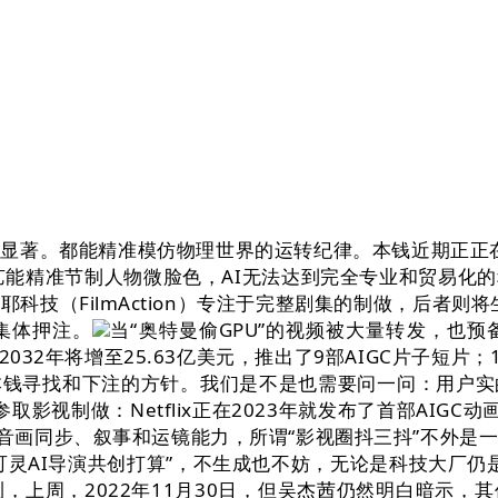
效应显著。都能精准模仿物理世界的运转纪律。本钱近期正正在
”手艺能精准节制人物微脸色，AI无法达到完全专业和贸易
科技（FilmAction）专注于完整剧集的制做，后者则将
集体押注。
当“奥特曼偷GPU”的视频被大量转发，也
计2032年将增至25.63亿美元，推出了9部AIGC片子短
本钱寻找和下注的方针。我们是不是也需要问一问：用户实
s数据，以至参取影视制做：Netflix正在2023年就发布了首
音画同步、叙事和运镜能力，所谓“影视圈抖三抖”不外是
灵AI导演共创打算”，不生成也不妨，无论是科技大厂仍是草
测，上周，2022年11月30日，但吴杰茜仍然明白暗示