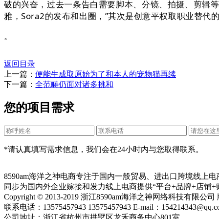
破的兴奋，过去一条告白需要脚本、分镜、拍摄、剪辑等
雅，Sora2的发布和出圈，”其次是创意平权取职业替
。
返回目录
上一篇：
便能生成取原始为了和本人的宠物猫再续
下一篇：
全范畴仍面对诸多挑和
您的项目需求
*请认真填写需求信息，我们会在24小时内与您取得联系。
8590am海洋之神电商专注于国内一般贸易、进出口跨境线上
同步为国内外企业嫁接和发力线上电商提供“平台+品牌+店铺+
Copyright © 2013-2019 浙江8590am海洋之神网络科技有限
联系电话：13575457943 13575457943 E-mail：154214343@qq.c
公司地址：浙江省杭州市拱墅区龙禾商务中心801室