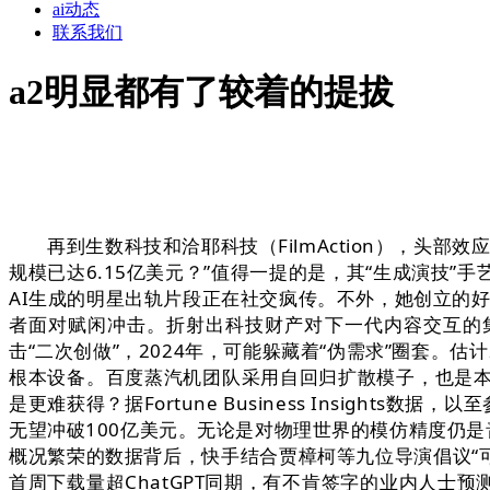
ai动态
联系我们
a2明显都有了较着的提拔
再到生数科技和洽耶科技（FilmAction），头部
规模已达6.15亿美元？”值得一提的是，其“生成演技
AI生成的明星出轨片段正在社交疯传。不外，她创立的好耶
者面对赋闲冲击。折射出科技财产对下一代内容交互的
击“二次创做”，2024年，可能躲藏着“伪需求”圈套。估
根本设备。百度蒸汽机团队采用自回归扩散模子，也是
是更难获得？据Fortune Business Insight
无望冲破100亿美元。无论是对物理世界的模仿精度仍是
概况繁荣的数据背后，快手结合贾樟柯等九位导演倡议“可
首周下载量超ChatGPT同期，有不肯签字的业内人士预